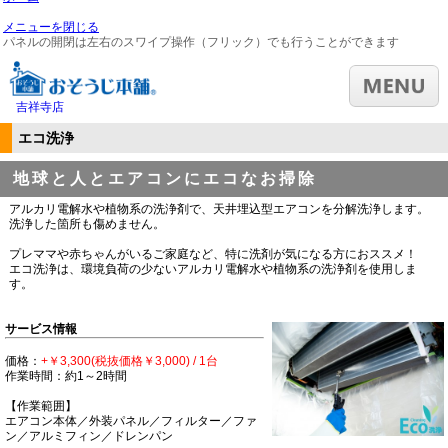
メニューを閉じる
パネルの開閉は左右のスワイプ操作（フリック）でも行うことができます
吉祥寺店
エコ洗浄
地球と人とエアコンにエコなお掃除
アルカリ電解水や植物系の洗浄剤で、天井埋込型エアコンを分解洗浄します。
洗浄した箇所も傷めません。
プレママや赤ちゃんがいるご家庭など、特に洗剤が気になる方におススメ！
エコ洗浄は、環境負荷の少ないアルカリ電解水や植物系の洗浄剤を使用しま
す。
サービス情報
価格：
+￥3,300(税抜価格￥3,000) / 1台
作業時間：約1～2時間
【作業範囲】
エアコン本体／外装パネル／フィルター／ファ
ン／アルミフィン／ドレンパン