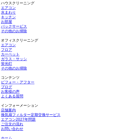
ハウスクリーニング
エアコン
水まわり
キッチン
お部屋
パックサービス
その他のお掃除
オフィスクリーニング
エアコン
フロア
カーペット
ガラス・サッシ
蛍光灯
その他のお掃除
コンテンツ
ビフォー・アフター
ブログ
お客様の声
よくある質問
インフォーメーション
店舗案内
換気扇フィルター定期交換サービス
エアコン2027年問題
ご注文の流れ
お問い合わせ
ホーム