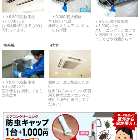
＋￥8,800(税抜価格
＋￥3,300(税抜価格
￥8,000) / 1台
￥3,000) / 1台
＋￥5,500(税抜価格
お掃除機能付きでも実は
地球と人とエアコンにエ
￥5,000) / 1台
汚れています。
コなお掃除
クリーニングしたエアコ
ン内部のキレイをキー
プ。カビや雑菌からエ…
室外機
4方向
＋￥8,800(税抜価格
価格は一度ご相談くださ
￥8,000) / 1台
い
室外機もお掃除してさら
吹出口4方向タイプの家庭
に省エネ
用天井埋込エアコンをご
使用の場合に選択してく
ださい。