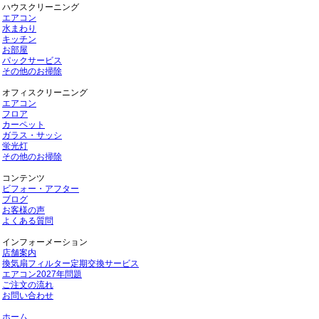
ハウスクリーニング
エアコン
水まわり
キッチン
お部屋
パックサービス
その他のお掃除
オフィスクリーニング
エアコン
フロア
カーペット
ガラス・サッシ
蛍光灯
その他のお掃除
コンテンツ
ビフォー・アフター
ブログ
お客様の声
よくある質問
インフォーメーション
店舗案内
換気扇フィルター定期交換サービス
エアコン2027年問題
ご注文の流れ
お問い合わせ
ホーム