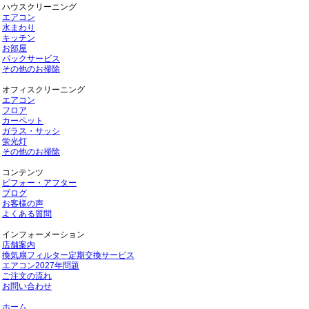
ハウスクリーニング
エアコン
水まわり
キッチン
お部屋
パックサービス
その他のお掃除
オフィスクリーニング
エアコン
フロア
カーペット
ガラス・サッシ
蛍光灯
その他のお掃除
コンテンツ
ビフォー・アフター
ブログ
お客様の声
よくある質問
インフォーメーション
店舗案内
換気扇フィルター定期交換サービス
エアコン2027年問題
ご注文の流れ
お問い合わせ
ホーム