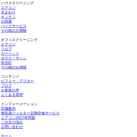
ハウスクリーニング
エアコン
水まわり
キッチン
お部屋
パックサービス
その他のお掃除
オフィスクリーニング
エアコン
フロア
カーペット
ガラス・サッシ
蛍光灯
その他のお掃除
コンテンツ
ビフォー・アフター
ブログ
お客様の声
よくある質問
インフォーメーション
店舗案内
換気扇フィルター定期交換サービス
エアコン2027年問題
ご注文の流れ
お問い合わせ
ホーム