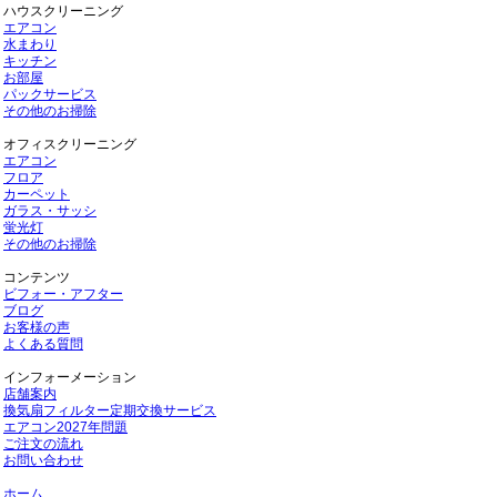
ハウスクリーニング
エアコン
水まわり
キッチン
お部屋
パックサービス
その他のお掃除
オフィスクリーニング
エアコン
フロア
カーペット
ガラス・サッシ
蛍光灯
その他のお掃除
コンテンツ
ビフォー・アフター
ブログ
お客様の声
よくある質問
インフォーメーション
店舗案内
換気扇フィルター定期交換サービス
エアコン2027年問題
ご注文の流れ
お問い合わせ
ホーム